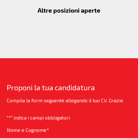
Altre posizioni aperte
Proponi la tua candidatura
Compila la form seguente allegando il tuo CV. Grazie
"
*
" indica i campi obbligatori
Nome e Cognome
*