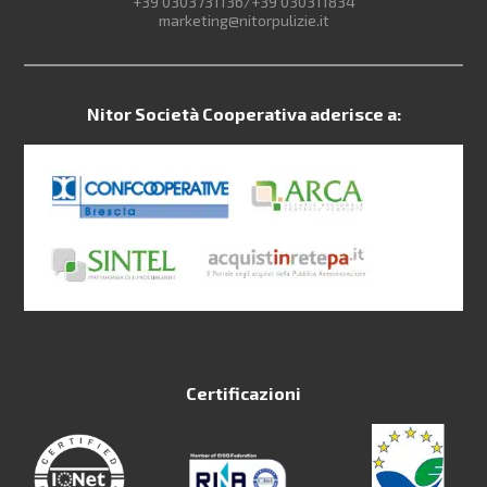
+39 0303731136/+39 030311834
marketing@nitorpulizie.it
Nitor Società Cooperativa aderisce a:
Certificazioni