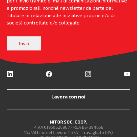
per l’invio tramite e-mail di comunicazioni informative
e promozionali, nonché newsletter da parte del
Titolare in relazione alle iniziative proprie e/o di
società controllate e/o collegate
Lavora con noi
NITOR SOC. COOP.
P.IVA 01950620987 - REA BS-394658
Via Vittime del Lavoro, 43/A - Travagliato (BS)